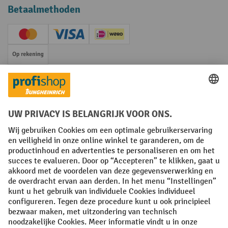
Betaalmethoden
Creditcard (Master)
Creditcard (Visa)
iDEAL | Wero
Op rekening
Sociale netwerken
Facebook
YouTube
LinkedIn
Instagram
Algemene leveringsvoorwaarden
Copyright
Privacyverklaring
Privacy Instellingen
All prices excl. VAT plus
shipping costs
and possible delivery charges,
if not stated otherwise.