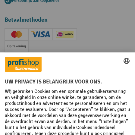
Persoonlijk aankoopadvies
Betaalmethoden
Creditcard (Master)
Creditcard (Visa)
iDEAL | Wero
Op rekening
Sociale netwerken
Facebook
YouTube
LinkedIn
Instagram
Algemene leveringsvoorwaarden
Copyright
Privacyverklaring
Privacy Instellingen