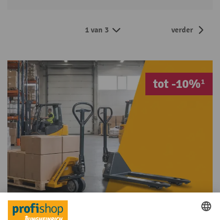
1 van 3
verder
tot -10%¹