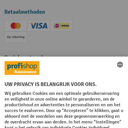
Betaalmethoden
Creditcard (Master)
Creditcard (Visa)
iDEAL | Wero
Op rekening
Sociale netwerken
Facebook
YouTube
LinkedIn
Instagram
Algemene leveringsvoorwaarden
Copyright
Privacyverklaring
Privacy Instellingen
All prices excl. VAT plus
shipping costs
and possible delivery charges,
if not stated otherwise.