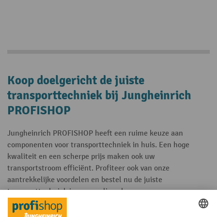
Koop doelgericht de juiste
transporttechniek bij Jungheinrich
PROFISHOP
Jungheinrich PROFISHOP heeft een ruime keuze aan
componenten voor transporttechniek in huis. Een hoge
kwaliteit en een scherpe prijs maken ook uw
transportstroom efficiënt. Profiteer ook van onze
aantrekkelijke voordelen en bestel nu de juiste
transporttechniek in onze online shop.