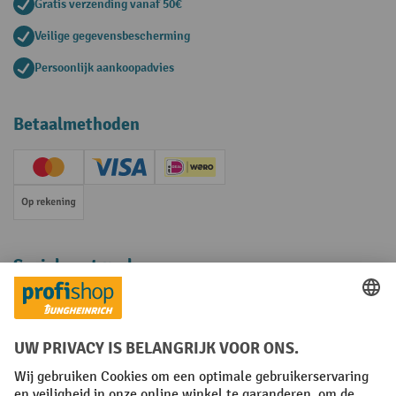
Gratis verzending vanaf 50€
Veilige gegevensbescherming
Persoonlijk aankoopadvies
Betaalmethoden
Creditcard (Master)
Creditcard (Visa)
iDEAL | Wero
Op rekening
Sociale netwerken
Facebook
YouTube
LinkedIn
Instagram
Algemene leveringsvoorwaarden
Copyright