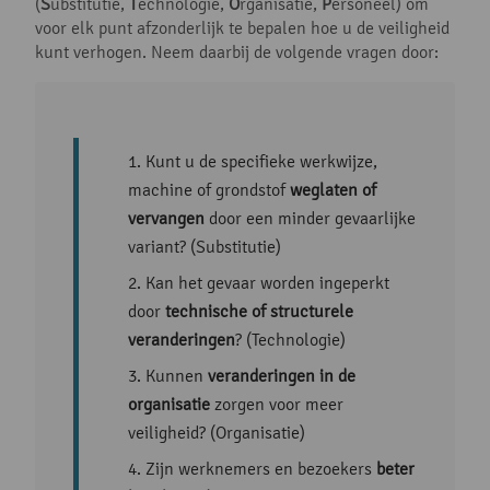
(
S
ubstitutie,
T
echnologie,
O
rganisatie,
P
ersoneel) om
voor elk punt afzonderlijk te bepalen hoe u de veiligheid
kunt verhogen. Neem daarbij de volgende vragen door:
Kunt u de specifieke werkwijze,
machine of grondstof
weglaten of
vervangen
door een minder gevaarlijke
variant? (Substitutie)
Kan het gevaar worden ingeperkt
door
technische of structurele
veranderingen
? (Technologie)
Kunnen
veranderingen in de
organisatie
zorgen voor meer
veiligheid? (Organisatie)
Zijn werknemers en bezoekers
beter