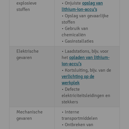
explosieve
• Onjuiste
opslag van
stoffen
lithium-ion-accu‘s
• Opslag van gevaarlijke
stoffen
• Gebruik van
chemicaliën
• Gasinstallaties
Elektrische
• Laadstations, bijv. voor
gevaren
het
opladen van lithium-
ion-accu’s
• Kortsluiting, bijv. van de
verlichting op de
werkplek
• Defecte
elektriciteitsleidingen en
stekkers
Mechanische
• Interne
gevaren
transportmiddelen
• Ontbreken van