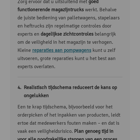
Zorg ervoor dat u uitsluitend met
goed
functionerende magazijntrucks
werkt. Behalve
de juiste bediening van palletwagens, stapelaars
en heftrucks zijn regelmatige controles door
experts en
dagelijkse zichtcontroles
belangrijk
om de veiligheid in het magazijn te verhogen.
Kleine
reparaties aan pompwagens
kunt u zelf
uitvoeren, grote reparaties kunt u het best aan
experts overlaten.
Realistisch tijdschema reduceert de kans op
ongelukken
Een te krap tijdschema, bijvoorbeeld voor het
orderpicken of het inpakken van producten, leidt
ertoe dat medewerkers fouten maken ­­– en dat is
vaak een veiligheidsrisico.
Plan genoeg tijd in
voor alle noodzakelijke stappen van een proces
.