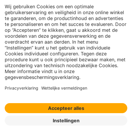
Nieuwsbrief
Aanmelden →
Over ons
Contact
|
Copyright
|
Privacy policy