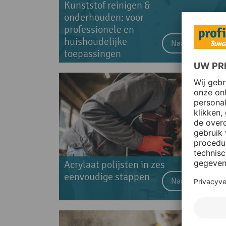
Kunststof reinigen &
onderhouden: voor
professionele en
huishoudelijke
Naar het artikel
toepassingen
Acrylaat polijsten in zes
eenvoudige stappen
Naar het artikel