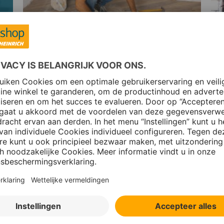
PVC-vloer zelf repareren
W
w
Naar het artikel
Kitranden schoonmaken
P
in een handomdraai
e
Naar het artikel