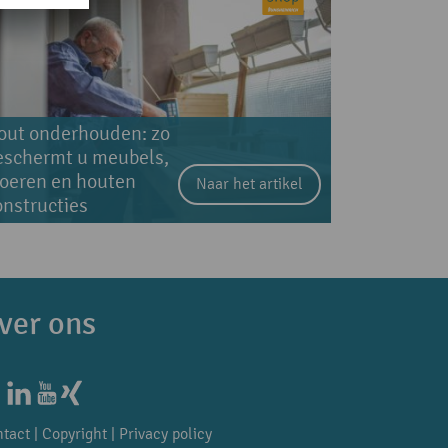
out onderhouden: zo
eschermt u meubels,
loeren en houten
Naar het artikel
onstructies
ver ons
tact
|
Copyright
|
Privacy policy