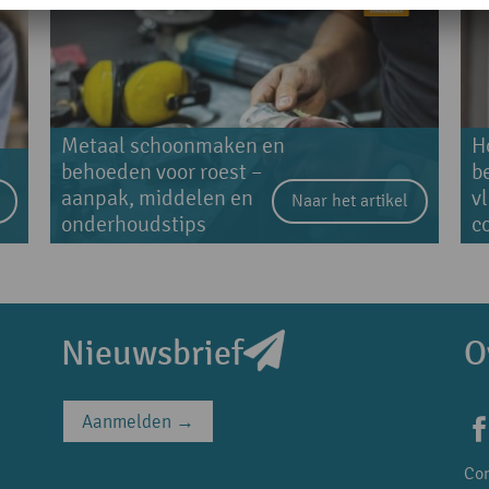
Metaal schoonmaken en
H
behoeden voor roest –
b
aanpak, middelen en
v
Naar het artikel
onderhoudstips
c
Nieuwsbrief
O
Aanmelden →
Con