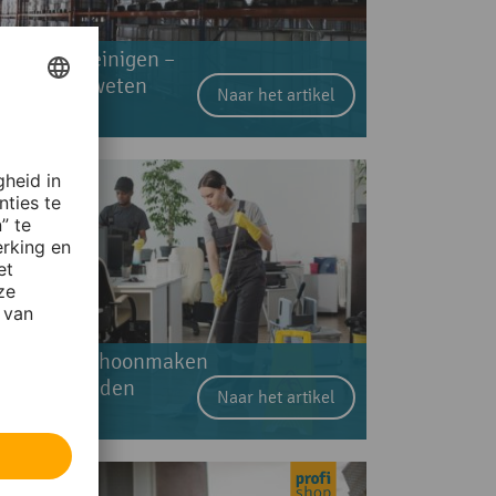
atertank reinigen –
at u moet weten
Naar het artikel
VC-vloer schoonmaken
n onderhouden
Naar het artikel