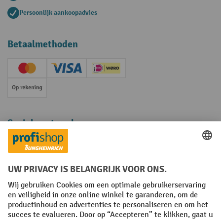
Persoonlijk aankoopadvies
Betaalmethoden
Creditcard (Master)
Creditcard (Visa)
iDEAL | Wero
Op rekening
Sociale netwerken
Facebook
YouTube
LinkedIn
Instagram
Algemene leveringsvoorwaarden
Copyright
Privacyverklaring
Privacy Instellingen