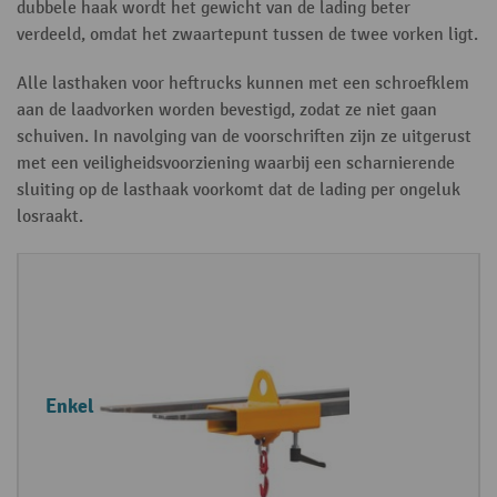
dubbele haak wordt het gewicht van de lading beter
verdeeld, omdat het zwaartepunt tussen de twee vorken ligt.
Alle lasthaken voor heftrucks kunnen met een schroefklem
aan de laadvorken worden bevestigd, zodat ze niet gaan
schuiven. In navolging van de voorschriften zijn ze uitgerust
met een veiligheidsvoorziening waarbij een scharnierende
sluiting op de lasthaak voorkomt dat de lading per ongeluk
losraakt.
T
E
y
i
p
g
e
e
Enkel
l
n
a
s
s
c