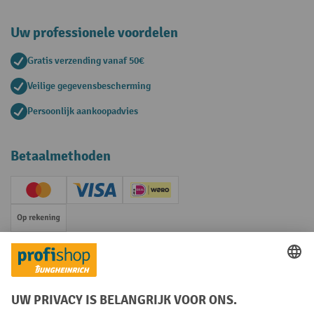
Uw professionele voordelen
Gratis verzending vanaf 50€
Veilige gegevensbescherming
Persoonlijk aankoopadvies
Betaalmethoden
Creditcard (Master)
Creditcard (Visa)
iDEAL | Wero
Op rekening
Sociale netwerken
Facebook
YouTube
LinkedIn
Instagram