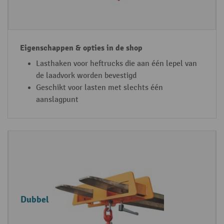
t
h
h
a
a
p
a
p
k
e
Lasthaken voor heftrucks die aan één lepel van
n
de laadvork worden bevestigd
&
Geschikt voor lasten met slechts één
o
aanslagpunt
p
ti
e
s
i
n
d
Dubbel
e
s