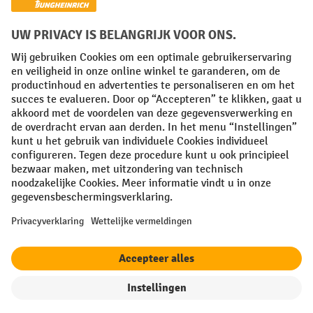
Algemene leveringsvoorwaarden
Copyright
Privacyverklaring
Privacy Instellingen
All prices excl. VAT plus
shipping costs
and possible delivery charges,
if not stated otherwise.
¹ De korting is geldig zolang de voorraad strekt. De korting is niet van
toepassing op speciale prijzen. Een combinatie met andere
procentuele kortingen of vouchers is niet mogelijk. | ² De korting
wordt eenmalig toegekend bij de eerste inschrijving voor de
nieuwsbrief. De voucher is 10 dagen geldig en kan online worden
ingewisseld vanaf een netto bestelwaarde van €250. De hoogte van de
korting varieert per productcategorie en is maximaal 10%. Elektrische
pallettrucks, elektrische stapelaars, elektrische heftrucks en
gereedschap zijn uitgesloten. Niet geldig op actieprijzen. Kan niet
worden gecombineerd met andere kortingspercentages of vouchers.