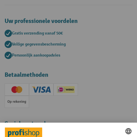
Uw professionele voordelen
Gratis verzending vanaf 50€
Veilige gegevensbescherming
Persoonlijk aankoopadvies
Betaalmethoden
Creditcard (Master)
Creditcard (Visa)
iDEAL | Wero
Op rekening
Sociale netwerken
Facebook
YouTube
LinkedIn
Instagram