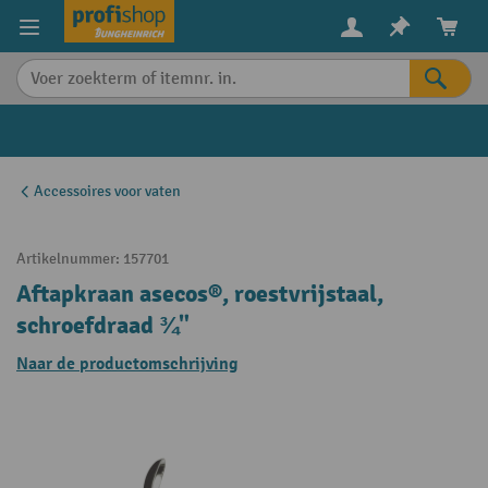
in content
Accessoires voor vaten
Artikelnummer:
157701
Aftapkraan asecos®, roestvrijstaal,
schroefdraad ¾"
Naar de productomschrijving