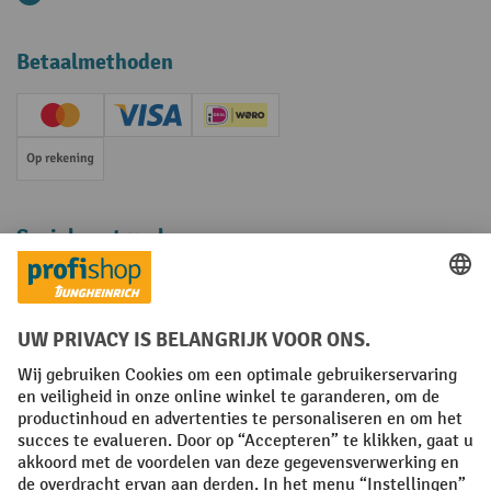
Betaalmethoden
Creditcard (Master)
Creditcard (Visa)
iDEAL | Wero
Op rekening
Sociale netwerken
Facebook
YouTube
LinkedIn
Instagram
Algemene leveringsvoorwaarden
Copyright
Privacyverklaring
Privacy Instellingen
All prices excl. VAT plus
shipping costs
and possible delivery charges,