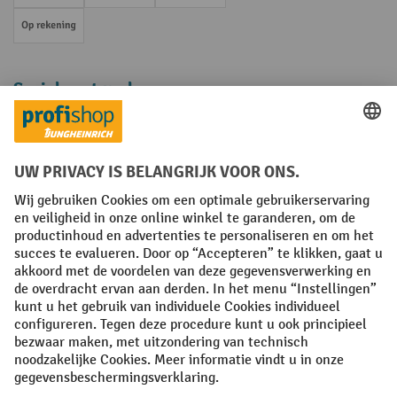
Op rekening
Sociale netwerken
Facebook
YouTube
LinkedIn
Instagram
Algemene leveringsvoorwaarden
Copyright
Privacyverklaring
Privacy Instellingen
All prices excl. VAT plus
shipping costs
and possible delivery charges,
if not stated otherwise.
¹ De korting is geldig zolang de voorraad strekt. De korting is niet van
toepassing op speciale prijzen. Een combinatie met andere
procentuele kortingen of vouchers is niet mogelijk. | ² De korting
wordt eenmalig toegekend bij de eerste inschrijving voor de