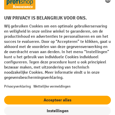
Facebook
YouTube
LinkedIn
Instagram
Algemene leveringsvoorwaarden
Copyright
Privacyverklaring
Privacy Instellingen
All prices excl. VAT plus
shipping costs
and possible delivery charges,
if not stated otherwise.
¹ De korting is geldig zolang de voorraad strekt. De korting is niet van
toepassing op speciale prijzen. Een combinatie met andere
procentuele kortingen of vouchers is niet mogelijk. | ² De korting
wordt eenmalig toegekend bij de eerste inschrijving voor de
nieuwsbrief. De voucher is 10 dagen geldig en kan online worden
ingewisseld vanaf een netto bestelwaarde van €250. De hoogte van de
korting varieert per productcategorie en is maximaal 10%. Elektrische
pallettrucks, elektrische stapelaars, elektrische heftrucks en
gereedschap zijn uitgesloten. Niet geldig op actieprijzen. Kan niet
worden gecombineerd met andere kortingspercentages of vouchers.