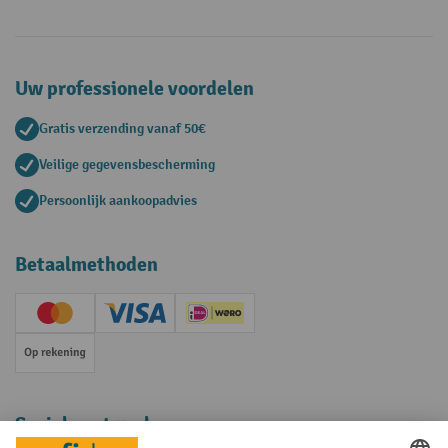
Uw professionele voordelen
Gratis verzending vanaf 50€
Veilige gegevensbescherming
Persoonlijk aankoopadvies
Betaalmethoden
Creditcard (Master)
Creditcard (Visa)
iDEAL | Wero
Op rekening
Sociale netwerken