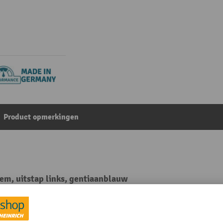
Product opmerkingen
em, uitstap links, gentiaanblauw
Uit de categorie:
Trappen voor entresolvloeren
 mm
Materiaal