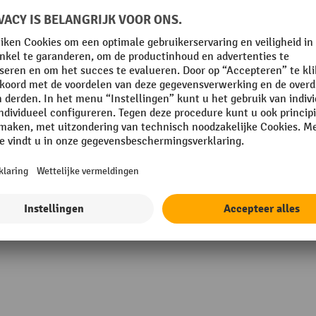
 mm
Plaats van vervaardiging
g
RAL-kleur
rcoating
Rubriek