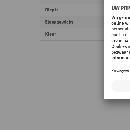
Diepte
1000
Eigengewicht
150 k
Kleur
poede