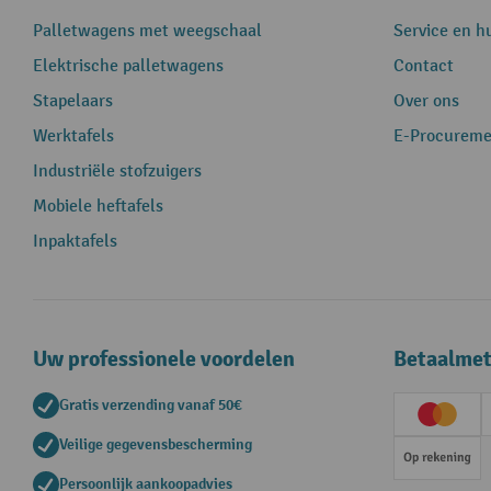
Palletwagens met weegschaal
Service en h
Elektrische palletwagens
Contact
Stapelaars
Over ons
Werktafels
E-Procureme
Industriële stofzuigers
Mobiele heftafels
Inpaktafels
Uw professionele voordelen
Betaalme
Gratis verzending vanaf 50€
Creditc
Veilige gegevensbescherming
Op rek
Persoonlijk aankoopadvies