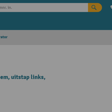
rator
m, uitstap links,