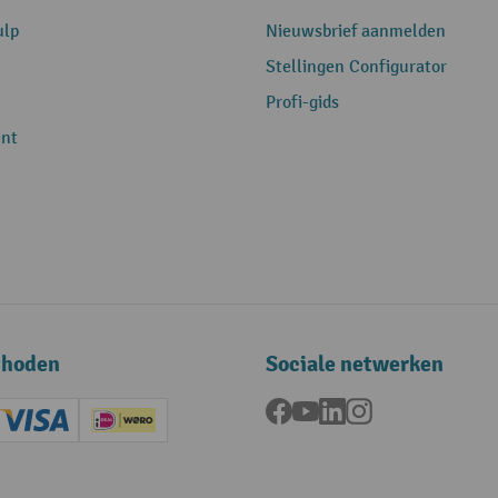
ulp
Nieuwsbrief aanmelden
Stellingen Configurator
Profi-gids
nt
thoden
Sociale netwerken
Facebook
YouTube
LinkedIn
Instagram
ard (Master)
Creditcard (Visa)
iDEAL | Wero
ening