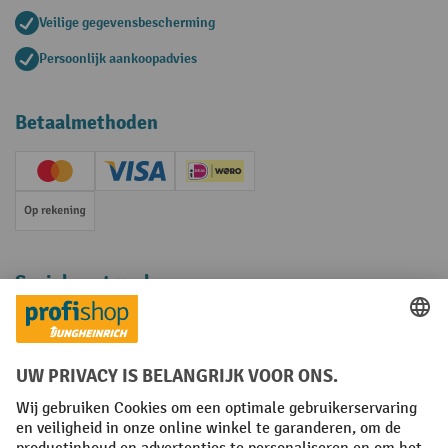
Veilige gegevensbescherming
Persoonlijk aankoopadvies
Betaalmethoden
Creditcard (Master)
Creditcard (Visa)
iDEAL | Wero
Op rekening
Sociale netwerken
Facebook
YouTube
LinkedIn
Instagram
Algemene leveringsvoorwaarden
Copyright