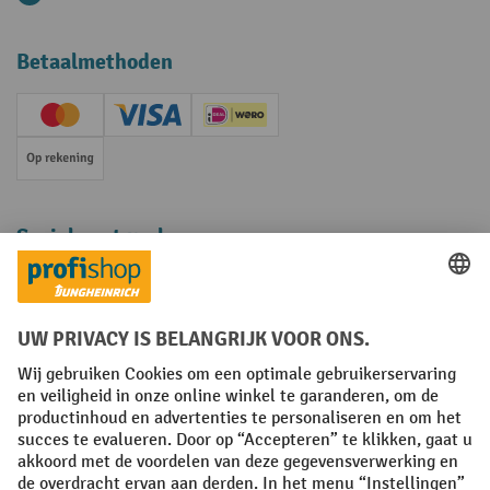
Betaalmethoden
Creditcard (Master)
Creditcard (Visa)
iDEAL | Wero
Op rekening
Sociale netwerken
Facebook
YouTube
LinkedIn
Instagram
Algemene leveringsvoorwaarden
Copyright
Privacyverklaring
Privacy Instellingen
All prices excl. VAT plus
shipping costs
and possible delivery charges,