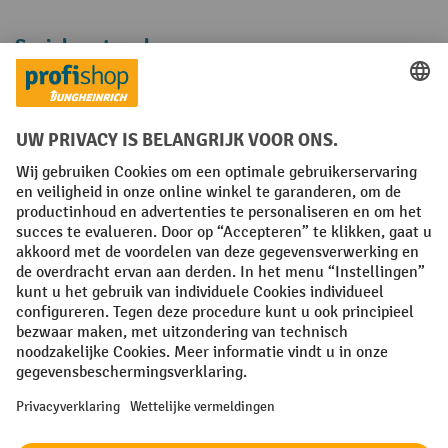
Sociale netwerken
Facebook
YouTube
LinkedIn
Instagram
Algemene leveringsvoorwaarden
Copyright
Privacyverklaring
Privacy Instellingen
All prices excl. VAT plus
shipping costs
and possible delivery charges,
if not stated otherwise.
¹ De korting is geldig zolang de voorraad strekt. De korting is niet van
toepassing op speciale prijzen. Een combinatie met andere
procentuele kortingen of vouchers is niet mogelijk. | ² De korting
wordt eenmalig toegekend bij de eerste inschrijving voor de
nieuwsbrief. De voucher is 10 dagen geldig en kan online worden
ingewisseld vanaf een netto bestelwaarde van €250. De hoogte van de