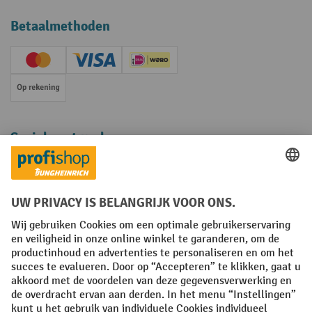
Betaalmethoden
Creditcard (Master)
Creditcard (Visa)
iDEAL | Wero
Op rekening
Sociale netwerken
Facebook
YouTube
LinkedIn
Instagram
Algemene leveringsvoorwaarden
Copyright
Privacyverklaring
Privacy Instellingen
All prices excl. VAT plus
shipping costs
and possible delivery charges,
if not stated otherwise.