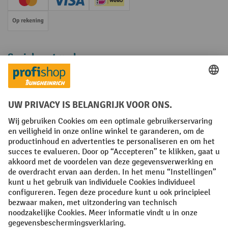
Creditcard (Master)
Creditcard (Visa)
iDEAL | Wero
Op rekening
Sociale netwerken
Facebook
YouTube
LinkedIn
Instagram
Algemene leveringsvoorwaarden
Copyright
Privacyverklaring
Privacy Instellingen
All prices excl. VAT plus
shipping costs
and possible delivery charges,
if not stated otherwise.
¹ De korting is geldig zolang de voorraad strekt. De korting is niet van
toepassing op speciale prijzen. Een combinatie met andere
procentuele kortingen of vouchers is niet mogelijk. | ² De korting