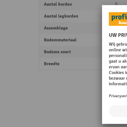
Aantal borden
5
Aantal legborden
5
Assemblage
Inhan
Bodemmateriaal
Staal
Bodems soort
Plaats
Breedte
1056