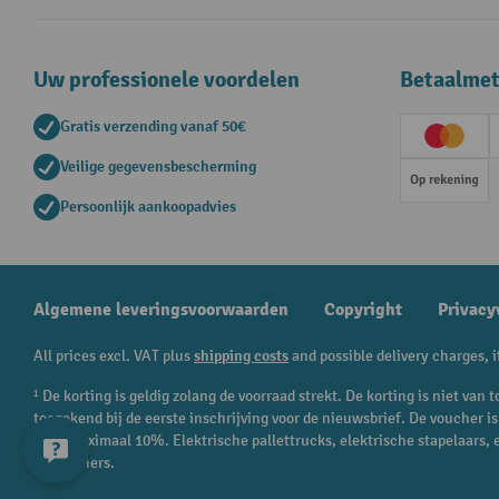
Uw professionele voordelen
Betaalme
Gratis verzending vanaf 50€
Creditc
Veilige gegevensbescherming
Op rek
Persoonlijk aankoopadvies
Algemene leveringsvoorwaarden
Copyright
Privacy
All prices excl. VAT plus
shipping costs
and possible delivery charges, i
¹ De korting is geldig zolang de voorraad strekt. De korting is niet va
toegekend bij de eerste inschrijving voor de nieuwsbrief. De voucher 
en is maximaal 10%. Elektrische pallettrucks, elektrische stapelaars,
of vouchers.