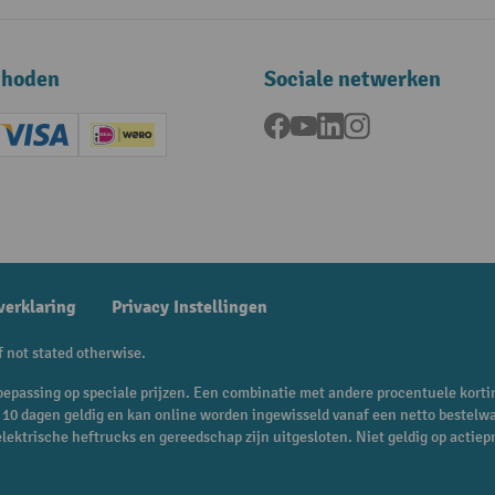
thoden
Sociale netwerken
Facebook
YouTube
LinkedIn
Instagram
ard (Master)
Creditcard (Visa)
iDEAL | Wero
ening
verklaring
Privacy Instellingen
f not stated otherwise.
n toepassing op speciale prijzen. Een combinatie met andere procentuele korti
is 10 dagen geldig en kan online worden ingewisseld vanaf een netto bestelw
 elektrische heftrucks en gereedschap zijn uitgesloten. Niet geldig op act