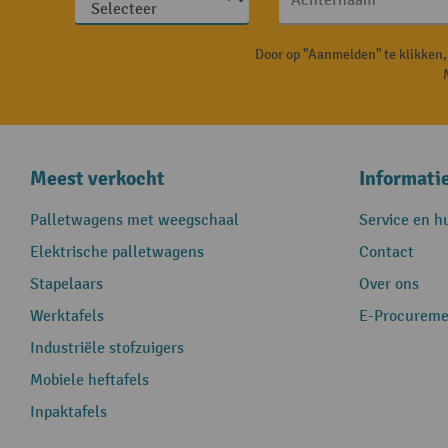
Achternaam
Door op "Aanmelden" te klikken
Meest verkocht
Informati
Palletwagens met weegschaal
Service en h
Elektrische palletwagens
Contact
Stapelaars
Over ons
Werktafels
E-Procureme
Industriële stofzuigers
Mobiele heftafels
Inpaktafels