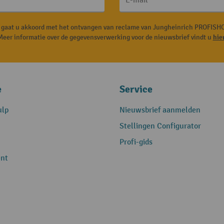
E-mail
, gaat u akkoord met het ontvangen van reclame van Jungheinrich PROFISHO
Meer informatie over de gegevensverwerking voor de nieuwsbrief vindt u
hie
e
Service
ulp
Nieuwsbrief aanmelden
Stellingen Configurator
Profi-gids
nt