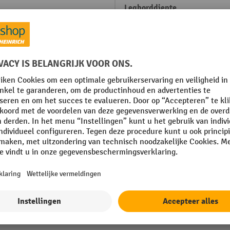
Legborddiepte
Legbordhoogte
gmontage
Legbordkleur
Levering
taal
Merk
 mm
Oppervlakte staanders
Toon alle technische details