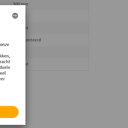
300 mm
40 mm
verzinkt
gedemonteerd
META
verzinkt