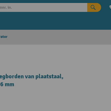
rator
egborden van plaatstaal,
336 mm