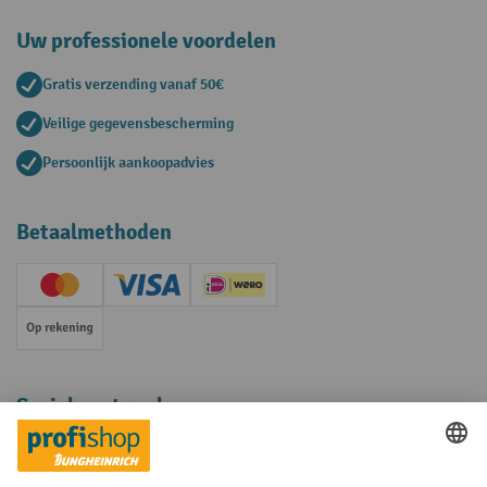
Uw professionele voordelen
Gratis verzending vanaf 50€
Veilige gegevensbescherming
Persoonlijk aankoopadvies
Betaalmethoden
Creditcard (Master)
Creditcard (Visa)
iDEAL | Wero
Op rekening
Sociale netwerken
Facebook
YouTube
LinkedIn
Instagram