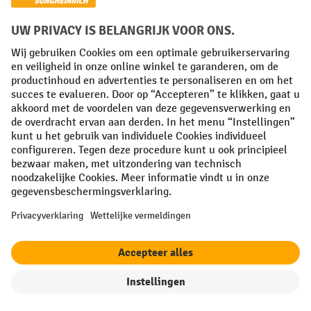
Algemene leveringsvoorwaarden
Copyright
Privacyverklaring
Privacy Instellingen
All prices excl. VAT plus
shipping costs
and possible delivery charges,
if not stated otherwise.
¹ De korting is geldig zolang de voorraad strekt. De korting is niet van
toepassing op speciale prijzen. Een combinatie met andere
procentuele kortingen of vouchers is niet mogelijk. | ² De korting
wordt eenmalig toegekend bij de eerste inschrijving voor de
nieuwsbrief. De voucher is 10 dagen geldig en kan online worden
ingewisseld vanaf een netto bestelwaarde van €250. De hoogte van de
korting varieert per productcategorie en is maximaal 10%. Elektrische
pallettrucks, elektrische stapelaars, elektrische heftrucks en
gereedschap zijn uitgesloten. Niet geldig op actieprijzen. Kan niet
worden gecombineerd met andere kortingspercentages of vouchers.