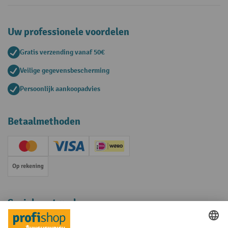
Uw professionele voordelen
Gratis verzending vanaf 50€
Veilige gegevensbescherming
Persoonlijk aankoopadvies
Betaalmethoden
Creditcard (Master)
Creditcard (Visa)
iDEAL | Wero
Op rekening
Sociale netwerken
Facebook
YouTube
LinkedIn
Instagram