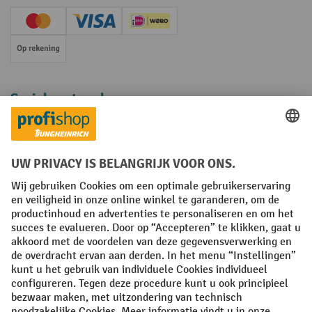
Creditcard (Master)
Creditcard (Visa)
iDEAL | Wero
Op rekening
Sociale netwerken
Facebook
YouTube
LinkedIn
Instagram
Algemene leveringsvoorwaarden
Copyright
Privacyverklaring
Privacy Instellingen
All prices excl. VAT plus
shipping costs
and possible delivery charges,
if not stated otherwise.
¹ De korting is geldig zolang de voorraad strekt. De korting is niet van
toepassing op speciale prijzen. Een combinatie met andere