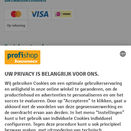
Creditcard (Master)
Creditcard (Visa)
iDEAL | Wero
Op rekening
Sociale netwerken
Facebook
YouTube
LinkedIn
Instagram
Algemene leveringsvoorwaarden
Copyright
Privacyverklaring
Privacy Instellingen
All prices excl. VAT plus
shipping costs
and possible delivery charges,
if not stated otherwise.
¹ De korting is geldig zolang de voorraad strekt. De korting is niet van