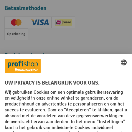
Betaalmethoden
Creditcard (Master)
Creditcard (Visa)
iDEAL | Wero
Op rekening
Sociale netwerken
Facebook
YouTube
LinkedIn
Instagram
Algemene leveringsvoorwaarden
Copyright
Privacyverklaring
Privacy Instellingen
All prices excl. VAT plus
shipping costs
and possible delivery charges,
if not stated otherwise.