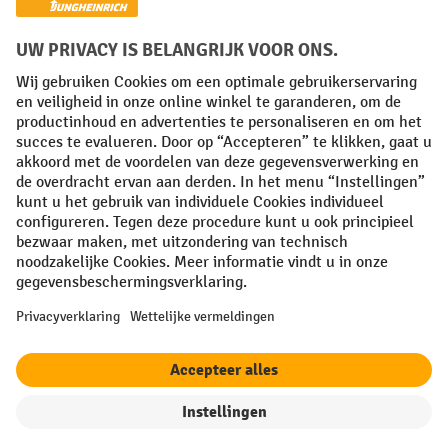
Algemene leveringsvoorwaarden
Copyright
Privacyverklaring
Privacy Instellingen
All prices excl. VAT plus
shipping costs
and possible delivery charges,
if not stated otherwise.
¹ De korting is geldig zolang de voorraad strekt. De korting is niet van
toepassing op speciale prijzen. Een combinatie met andere
procentuele kortingen of vouchers is niet mogelijk. | ² De korting
wordt eenmalig toegekend bij de eerste inschrijving voor de
nieuwsbrief. De voucher is 10 dagen geldig en kan online worden
ingewisseld vanaf een netto bestelwaarde van €250. De hoogte van de
korting varieert per productcategorie en is maximaal 10%. Elektrische
pallettrucks, elektrische stapelaars, elektrische heftrucks en
gereedschap zijn uitgesloten. Niet geldig op actieprijzen. Kan niet
worden gecombineerd met andere kortingspercentages of vouchers.