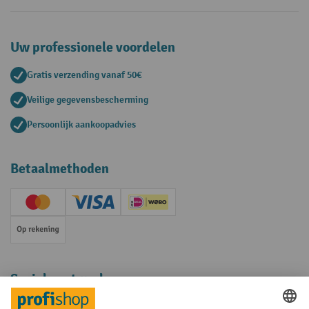
Uw professionele voordelen
Gratis verzending vanaf 50€
Veilige gegevensbescherming
Persoonlijk aankoopadvies
Betaalmethoden
Creditcard (Master)
Creditcard (Visa)
iDEAL | Wero
Op rekening
Sociale netwerken
Facebook
YouTube
LinkedIn
Instagram