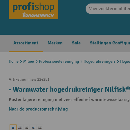
search
Skip to main navigation
Assortiment
Merken
Sale
Stellingen Configu
Home
Milieu
Professionele reiniging
Hogedrukreinigers
Hoged
Artikelnummer:
224251
- Warmwater hogedrukreiniger Nilfisk
Kostenlagere reiniging met zeer effectief warmtewisselaars
Naar de productomschrijving