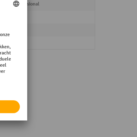
Professional
10 m
400 V
ja