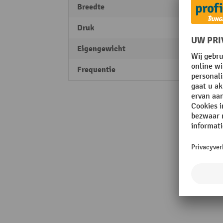
Breedte
700 
Druk
180 b
Eigengewicht
195 k
Frequentie
50 Hz