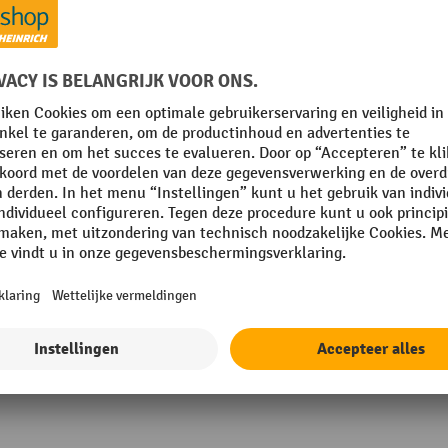
mm
Rubriek
ar
Slanglengte
g
Spanning
Sproeikop
Toon alle technische details