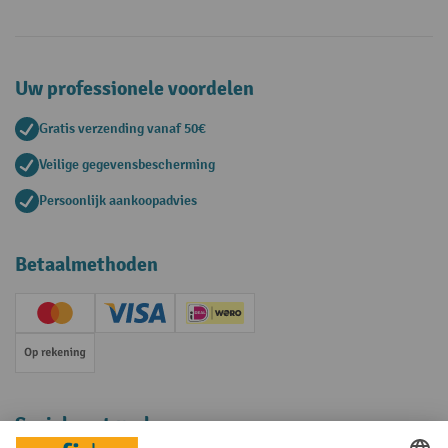
Uw professionele voordelen
Gratis verzending vanaf 50€
Veilige gegevensbescherming
Persoonlijk aankoopadvies
Betaalmethoden
Creditcard (Master)
Creditcard (Visa)
iDEAL | Wero
Op rekening
Sociale netwerken