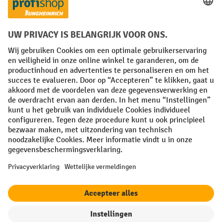
Facebook
YouTube
LinkedIn
Instagram
Algemene leveringsvoorwaarden
Copyright
Privacyverklaring
Privacy Instellingen
All prices excl. VAT plus
shipping costs
and possible delivery charges,
if not stated otherwise.
¹ De korting is geldig zolang de voorraad strekt. De korting is niet van
toepassing op speciale prijzen. Een combinatie met andere
procentuele kortingen of vouchers is niet mogelijk. | ² De korting
wordt eenmalig toegekend bij de eerste inschrijving voor de
nieuwsbrief. De voucher is 10 dagen geldig en kan online worden
ingewisseld vanaf een netto bestelwaarde van €250. De hoogte van de
korting varieert per productcategorie en is maximaal 10%. Elektrische
pallettrucks, elektrische stapelaars, elektrische heftrucks en
gereedschap zijn uitgesloten. Niet geldig op actieprijzen. Kan niet
worden gecombineerd met andere kortingspercentages of vouchers.