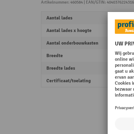
Artikelnummer: 460584 | EAN/GTIN: 4040376224316
Aantal lades
4
Aantal lades x hoogte
2 x 12
Aantal onderbouwkasten
2
Breedte
1000
Breedte lades
490 
Certificaat/toelating
PEFC