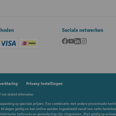
thoden
Sociale netwerken
Facebook
YouTube
LinkedIn
Instagram
ard (Master)
Creditcard (Visa)
iDEAL | Wero
ening
verklaring
Privacy Instellingen
f not stated otherwise.
n toepassing op speciale prijzen. Een combinatie met andere procentuele korti
is 10 dagen geldig en kan online worden ingewisseld vanaf een netto bestelw
 elektrische heftrucks en gereedschap zijn uitgesloten. Niet geldig op act