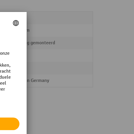
100 kg
560 mm
volledig gemonteerd
RAU
ja
Made in Germany