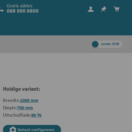
Gratis advies
088 900 8800
zonder BTW
Huidige variant:
1000 mm
Breedte:
700 mm
Diepte:
90 %
Uitschuiflade:
Variant configureren