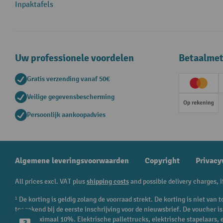
Inpaktafels
Uw professionele voordelen
Betaalme
Gratis verzending vanaf 50€
Creditc
Veilige gegevensbescherming
Op rek
Persoonlijk aankoopadvies
Algemene leveringsvoorwaarden
Copyright
Privacy
All prices excl. VAT plus
shipping costs
and possible delivery charges, i
¹ De korting is geldig zolang de voorraad strekt. De korting is niet va
toegekend bij de eerste inschrijving voor de nieuwsbrief. De voucher 
en is maximaal 10%. Elektrische pallettrucks, elektrische stapelaars,