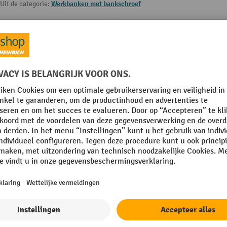
Uit de categorie:
Werkbanken met bankschroef
Lades capaciteit
0, 2 x 150 mm
Lades diepte
Levering
 mm
Merk
mm
Nivellering
Plaats van vervaardiging
Toon alle technische details