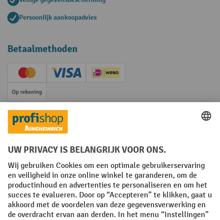
Persoonlijk aankoopadvies
Betaalmethoden
Creditcard (Master)
Creditcard (Visa)
iDEAL | Wero
Op rekening
Sociale netwerken
Facebook
YouTube
LinkedIn
Instagram
Algemene leveringsvoorwaarden
Copyright
Privacyverklaring
Privacy Instellingen