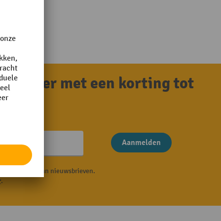
tvoucher met een korting tot
Aanmelden
P in de vorm van nieuwsbrieven.
r
.