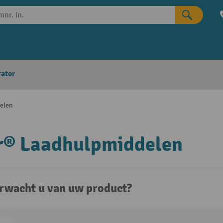
rator
elen
r® Laadhulpmiddelen
rwacht u van uw product?