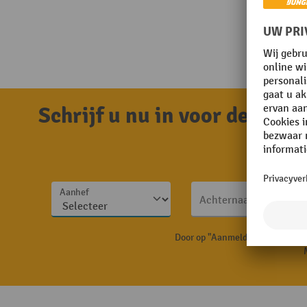
Schrijf u nu in voor de nie
Aanhef
Achternaam
Door op "Aanmelden" te klikken