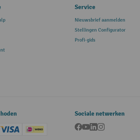
e
Service
ulp
Nieuwsbrief aanmelden
Stellingen Configurator
Profi-gids
nt
thoden
Sociale netwerken
Facebook
YouTube
LinkedIn
Instagram
ard (Master)
Creditcard (Visa)
iDEAL | Wero