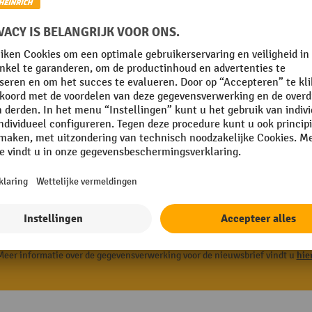
uwsbrief en ontvang een welkoms
-10%²
E-mail
, gaat u akkoord met het ontvangen van reclame van Jungheinrich PROFISHO
Meer informatie over de gegevensverwerking voor de nieuwsbrief vindt u
hie