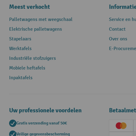
Meest verkocht
Informati
Palletwagens met weegschaal
Service en h
Elektrische palletwagens
Contact
Stapelaars
Over ons
Werktafels
E-Procureme
Industriële stofzuigers
Mobiele heftafels
Inpaktafels
Uw professionele voordelen
Betaalme
Gratis verzending vanaf 50€
Creditc
Veilige gegevensbescherming