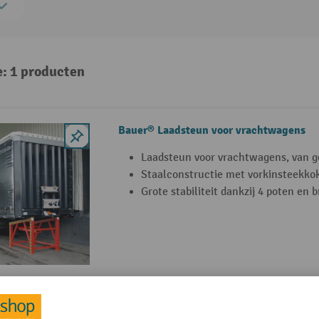
e: 1 producten
Bauer® Laadsteun voor vrachtwagens
Laadsteun voor vrachtwagens, van ge
Staalconstructie met vorkinsteekko
Grote stabiliteit dankzij 4 poten en 