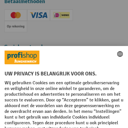
Betaalmethoden
Creditcard (Master)
Creditcard (Visa)
iDEAL | Wero
Op rekening
Sociale netwerken
Facebook
YouTube
LinkedIn
Instagram
Algemene leveringsvoorwaarden
Copyright
Privacyverklaring
Privacy Instellingen
All prices excl. VAT plus
shipping costs
and possible delivery charges,
if not stated otherwise.
¹ De korting is geldig zolang de voorraad strekt. De korting is niet van