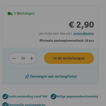
5 Werkdagen
€ 2,90
per stuks excl. btw excl.
verzendkosten
Minimale aankoophoeveelheid: 10 pcs
In de winkelwagen
Toevoegen aan verlanglijstje
Gratis verzending vanaf 50€
Veilige gegevensbescherming
Persoonlijk aankoopadvies