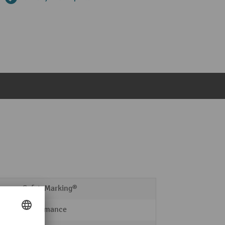
SafetyMarking®
Performance