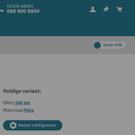
Gratis advies
088 900 8800
zonder BTW
Huidige variant:
100 µm
Dikte:
Folie
Materiaal:
Variant configureren