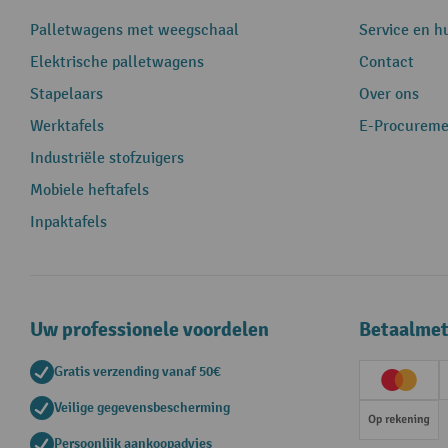
Palletwagens met weegschaal
Service en h
Elektrische palletwagens
Contact
Stapelaars
Over ons
Werktafels
E-Procureme
Industriële stofzuigers
Mobiele heftafels
Inpaktafels
Uw professionele voordelen
Betaalme
Gratis verzending vanaf 50€
Creditc
Veilige gegevensbescherming
Op rek
Persoonlijk aankoopadvies