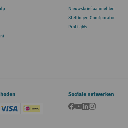
ulp
Nieuwsbrief aanmelden
Stellingen Configurator
Profi-gids
nt
thoden
Sociale netwerken
Facebook
YouTube
LinkedIn
Instagram
ard (Master)
Creditcard (Visa)
iDEAL | Wero
ening