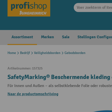
search
Skip to main navigation
Assortiment
Merken
Sale
Stellingen Configu
Home
Bedrijf
Veiligheidsborden
Gebodsborden
Artikelnummer:
157325
SafetyMarking® Beschermende kleding d
Für Innen und Außen – als selbstklebende Folie oder robust
Naar de productomschrijving