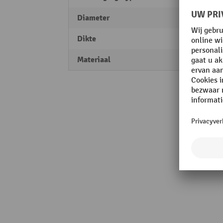
Diameter
100 
Dikte
100 µ
Materiaal
Folie