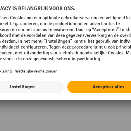
Temperatuurbestendigheid
mm
Weerbestendig
m