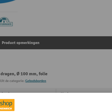
Product opmerkingen
dragen, Ø 100 mm, folie
Uit de categorie:
Gebodsborden
sborden
Merk
heidssignaleringen
Rubriek
levend