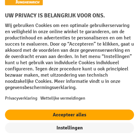
Algemene leveringsvoorwaarden
Copyright
Privacyverklaring
Privacy Instellingen
All prices excl. VAT plus
shipping costs
and possible delivery charges,
if not stated otherwise.
¹ De korting is geldig zolang de voorraad strekt. De korting is niet van
toepassing op speciale prijzen. Een combinatie met andere
procentuele kortingen of vouchers is niet mogelijk. | ² De korting
wordt eenmalig toegekend bij de eerste inschrijving voor de
nieuwsbrief. De voucher is 10 dagen geldig en kan online worden
ingewisseld vanaf een netto bestelwaarde van €250. De hoogte van de
korting varieert per productcategorie en is maximaal 10%. Elektrische
pallettrucks, elektrische stapelaars, elektrische heftrucks en
gereedschap zijn uitgesloten. Niet geldig op actieprijzen. Kan niet
worden gecombineerd met andere kortingspercentages of vouchers.