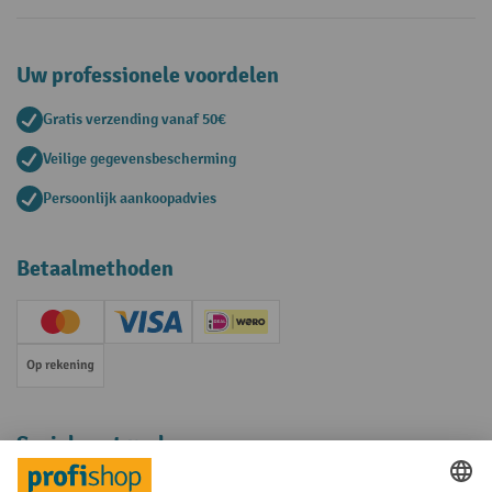
Uw professionele voordelen
Gratis verzending vanaf 50€
Veilige gegevensbescherming
Persoonlijk aankoopadvies
Betaalmethoden
Creditcard (Master)
Creditcard (Visa)
iDEAL | Wero
Op rekening
Sociale netwerken
Facebook
YouTube
LinkedIn
Instagram