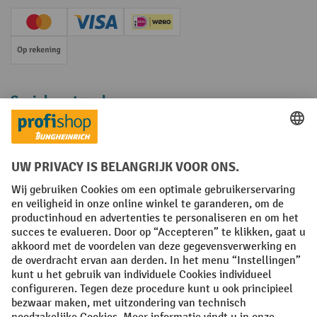
Creditcard (Master)
Creditcard (Visa)
iDEAL | Wero
Op rekening
Sociale netwerken
Facebook
YouTube
LinkedIn
Instagram
Algemene leveringsvoorwaarden
Copyright
Privacyverklaring
Privacy Instellingen
All prices excl. VAT plus
shipping costs
and possible delivery charges,
if not stated otherwise.
¹ De korting is geldig zolang de voorraad strekt. De korting is niet van
toepassing op speciale prijzen. Een combinatie met andere