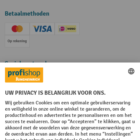
Betaalmethoden
Creditcard (Master)
Creditcard (Visa)
iDEAL | Wero
Op rekening
Sociale netwerken
Facebook
YouTube
LinkedIn
Instagram
Algemene leveringsvoorwaarden
Copyright
Privacyverklaring
Privacy Instellingen
All prices excl. VAT plus
shipping costs
and possible delivery charges,