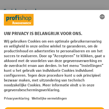
Sociale netwerken
Facebook
YouTube
LinkedIn
Instagram
Algemene leveringsvoorwaarden
Copyright
Privacyverklaring
Privacy Instellingen
All prices excl. VAT plus
shipping costs
and possible delivery charges,
if not stated otherwise.
¹ De korting is geldig zolang de voorraad strekt. De korting is niet van
toepassing op speciale prijzen. Een combinatie met andere
procentuele kortingen of vouchers is niet mogelijk. | ² De korting
wordt eenmalig toegekend bij de eerste inschrijving voor de
nieuwsbrief. De voucher is 10 dagen geldig en kan online worden
ingewisseld vanaf een netto bestelwaarde van €250. De hoogte van de
korting varieert per productcategorie en is maximaal 10%. Elektrische