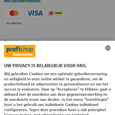
Betaalmethoden
Creditcard (Master)
Creditcard (Visa)
iDEAL | Wero
Op rekening
Sociale netwerken
Facebook
YouTube
LinkedIn
Instagram
Algemene leveringsvoorwaarden
Copyright
Privacyverklaring
Privacy Instellingen
All prices excl. VAT plus
shipping costs
and possible delivery charges,
if not stated otherwise.
¹ De korting is geldig zolang de voorraad strekt. De korting is niet van