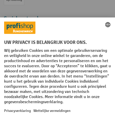
Op rekening
Sociale netwerken
Facebook
YouTube
LinkedIn
Instagram
Algemene leveringsvoorwaarden
Copyright
Privacyverklaring
Privacy Instellingen
All prices excl. VAT plus
shipping costs
and possible delivery charges,
if not stated otherwise.
¹ De korting is geldig zolang de voorraad strekt. De korting is niet van
toepassing op speciale prijzen. Een combinatie met andere
procentuele kortingen of vouchers is niet mogelijk. | ² De korting
wordt eenmalig toegekend bij de eerste inschrijving voor de
nieuwsbrief. De voucher is 10 dagen geldig en kan online worden