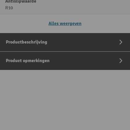
Antislipwaarde
R10
Alles weergeven
Productbeschrijving
Product opmerkingen