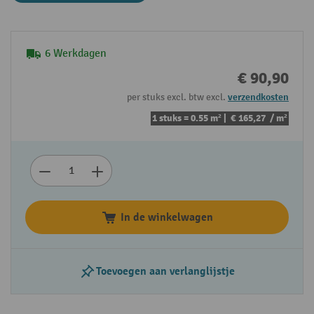
6 Werkdagen
€ 90,90
per stuks excl. btw excl.
verzendkosten
1 stuks = 0.55 m² |
€ 165,27
/ m²
In de winkelwagen
Toevoegen aan verlanglijstje