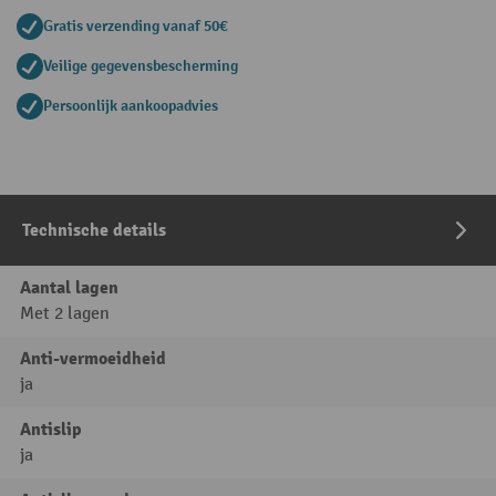
Gratis verzending vanaf 50€
Veilige gegevensbescherming
Persoonlijk aankoopadvies
Technische details
Aantal lagen
Met 2 lagen
Anti-vermoeidheid
ja
Antislip
ja