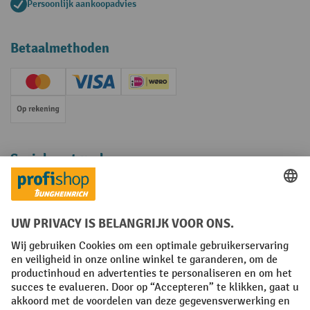
Persoonlijk aankoopadvies
Betaalmethoden
Creditcard (Master)
Creditcard (Visa)
iDEAL | Wero
Op rekening
Sociale netwerken
Facebook
YouTube
LinkedIn
Instagram
Algemene leveringsvoorwaarden
Copyright
Privacyverklaring
Privacy Instellingen