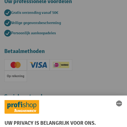
Uw professionele voordelen
Gratis verzending vanaf 50€
Veilige gegevensbescherming
Persoonlijk aankoopadvies
Betaalmethoden
Creditcard (Master)
Creditcard (Visa)
iDEAL | Wero
Op rekening
Sociale netwerken
Facebook
YouTube
LinkedIn
Instagram