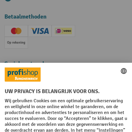
Betaalmethoden
Creditcard (Master)
Creditcard (Visa)
iDEAL | Wero
Op rekening
Sociale netwerken
Facebook
YouTube
LinkedIn
Instagram
Algemene leveringsvoorwaarden
Copyright
Privacyverklaring
Privacy Instellingen
All prices excl. VAT plus
shipping costs
and possible delivery charges,