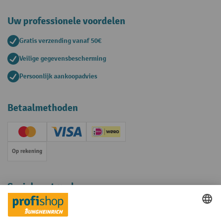
Uw professionele voordelen
Gratis verzending vanaf 50€
Veilige gegevensbescherming
Persoonlijk aankoopadvies
Betaalmethoden
Creditcard (Master)
Creditcard (Visa)
iDEAL | Wero
Op rekening
Sociale netwerken
Facebook
YouTube
LinkedIn
Instagram