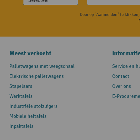
Door op "Aanmelden" te klikken
Meest verkocht
Informati
Palletwagens met weegschaal
Service en h
Elektrische palletwagens
Contact
Stapelaars
Over ons
Werktafels
E-Procureme
Industriële stofzuigers
Mobiele heftafels
Inpaktafels