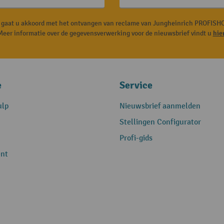
, gaat u akkoord met het ontvangen van reclame van Jungheinrich PROFISHO
Meer informatie over de gegevensverwerking voor de nieuwsbrief vindt u
hie
e
Service
ulp
Nieuwsbrief aanmelden
Stellingen Configurator
Profi-gids
nt