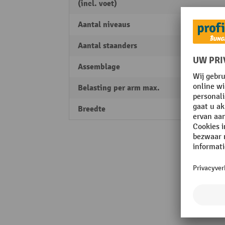
(incl. voet)
Aantal niveaus
5
Aantal staanders
2
Assemblage
Schro
Belasting per arm max.
140 k
Breedte
1094