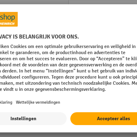
Merk
Nominale breedte
Nominale diepte
efmontage
Nominale hoogte
g
Plaats van vervaardiging
 mm
Toon alle technische details