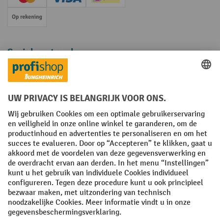
Creditcard (Master)
Creditcard (Visa)
iDEAL | Wero
Op rekening
Sociale netwerken
Facebook
YouTube
LinkedIn
Instagram
Algemene leveringsvoorwaarden
Copyright
Privacyverklaring
Privacy Instellingen
All prices excl. VAT plus
shipping costs
and possible delivery charges,
if not stated otherwise.
¹ De korting is geldig zolang de voorraad strekt. De korting is niet van
toepassing op speciale prijzen. Een combinatie met andere
procentuele kortingen of vouchers is niet mogelijk. | ² De korting