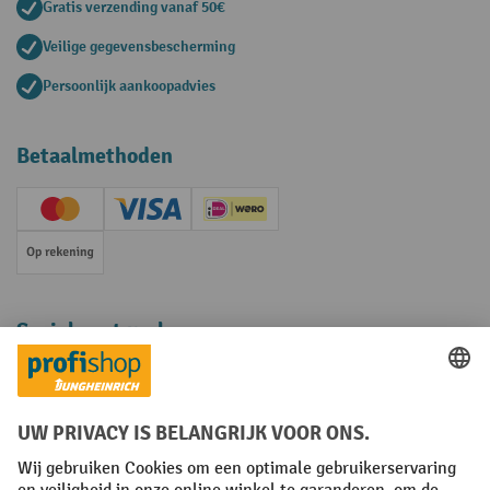
Gratis verzending vanaf 50€
Veilige gegevensbescherming
Persoonlijk aankoopadvies
Betaalmethoden
Creditcard (Master)
Creditcard (Visa)
iDEAL | Wero
Op rekening
Sociale netwerken
Facebook
YouTube
LinkedIn
Instagram
Algemene leveringsvoorwaarden
Copyright