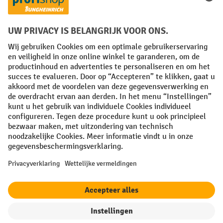
Facebook
YouTube
LinkedIn
Instagram
Algemene leveringsvoorwaarden
Copyright
Privacyverklaring
Privacy Instellingen
All prices excl. VAT plus
shipping costs
and possible delivery charges,
if not stated otherwise.
¹ De korting is geldig zolang de voorraad strekt. De korting is niet van
toepassing op speciale prijzen. Een combinatie met andere
procentuele kortingen of vouchers is niet mogelijk. | ² De korting
wordt eenmalig toegekend bij de eerste inschrijving voor de
nieuwsbrief. De voucher is 10 dagen geldig en kan online worden
ingewisseld vanaf een netto bestelwaarde van €250. De hoogte van de
korting varieert per productcategorie en is maximaal 10%. Elektrische
pallettrucks, elektrische stapelaars, elektrische heftrucks en
gereedschap zijn uitgesloten. Niet geldig op actieprijzen. Kan niet
worden gecombineerd met andere kortingspercentages of vouchers.