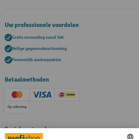
Uw professionele voordelen
Gratis verzending vanaf 50€
Veilige gegevensbescherming
Persoonlijk aankoopadvies
Betaalmethoden
Creditcard (Master)
Creditcard (Visa)
iDEAL | Wero
Op rekening
Sociale netwerken