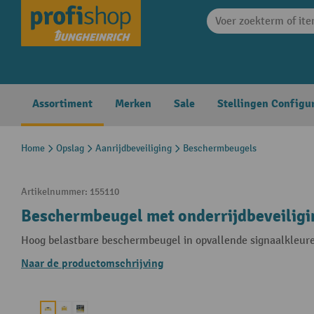
search
Skip to main navigation
Assortiment
Merken
Sale
Stellingen Configu
Home
Opslag
Aanrijdbeveiliging
Beschermbeugels
Artikelnummer:
155110
Beschermbeugel met onderrijdbeveiligi
Hoog belastbare beschermbeugel in opvallende signaalkleur
Naar de productomschrijving