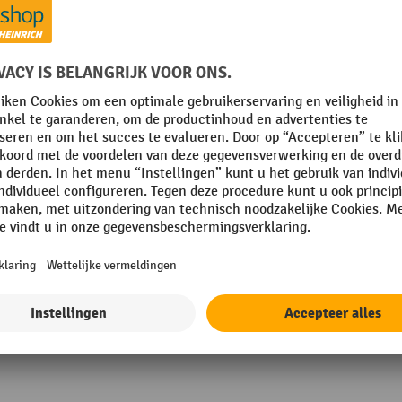
mm
Materiaalsterkte bodemplaat
mm
Merk
m
Oppervlak
Plaats van vervaardiging
Toon alle technische details