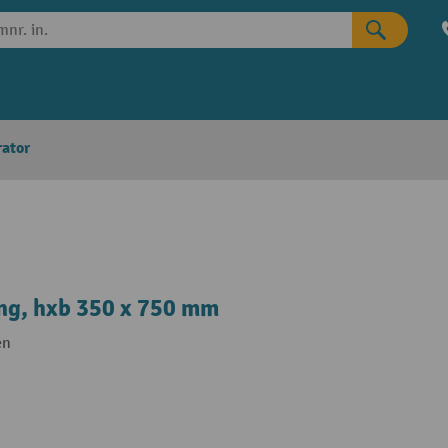
rator
ng, hxb 350 x 750 mm
en