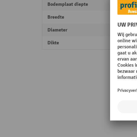
Bodemplaat diepte
140 
Breedte
750 
Diameter
76 m
Dikte
3 mm